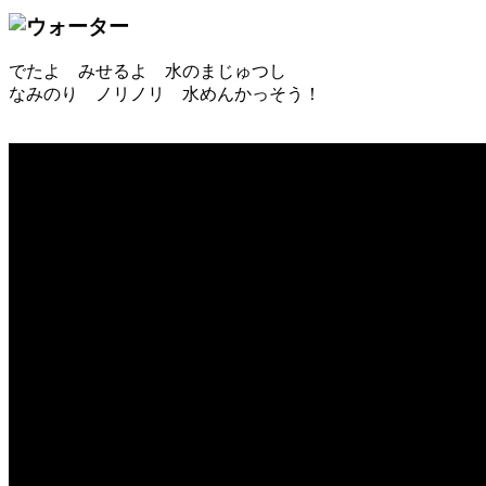
でたよ みせるよ 水のまじゅつし
なみのり ノリノリ 水めんかっそう！