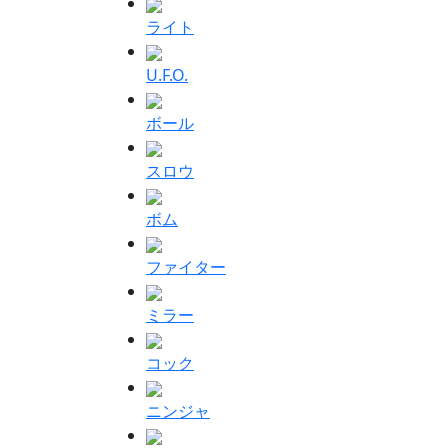
ライト
U.F.O.
ボール
スロウ
ボム
ファイター
ミラー
コック
ニンジャ