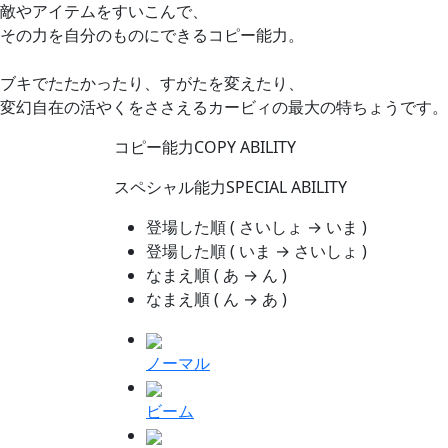
敵やアイテムをすいこんで、
その力を自分のものにできるコピー能力。
ブキでたたかったり、すがたを変えたり、
変幻自在の活やくをささえるカービィの最大の特ちょうです。
コピー能力
COPY ABILITY
スペシャル能力
SPECIAL ABILITY
登場した順
( さいしょ → いま )
登場した順
( いま → さいしょ )
なまえ順
( あ → ん )
なまえ順
( ん → あ )
ノーマル
ビーム