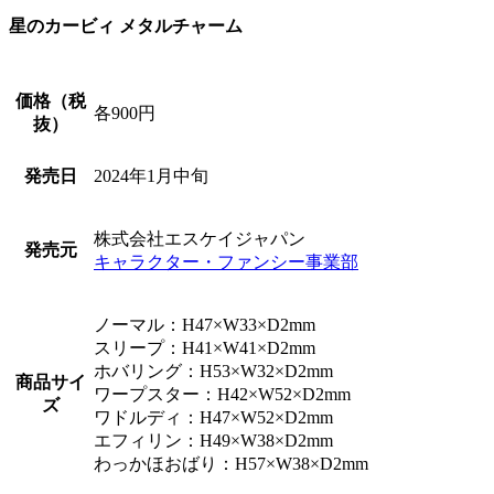
星のカービィ メタルチャーム
価格（税
各900円
抜）
発売日
2024年1月中旬
株式会社エスケイジャパン
発売元
キャラクター・ファンシー事業部
ノーマル：H47×W33×D2mm
スリープ：H41×W41×D2mm
ホバリング：H53×W32×D2mm
商品サイ
ワープスター：H42×W52×D2mm
ズ
ワドルディ：H47×W52×D2mm
エフィリン：H49×W38×D2mm
わっかほおばり：H57×W38×D2mm