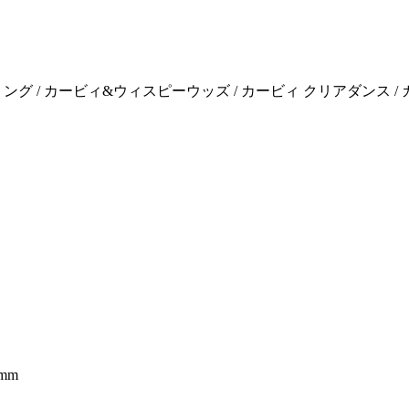
リング / カービィ&ウィスピーウッズ / カービィ クリアダンス /
mm