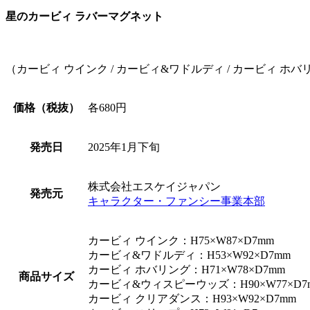
星のカービィ ラバーマグネット
（カービィ ウインク / カービィ&ワドルディ / カービィ ホバ
価格（税抜）
各680円
発売日
2025年1月下旬
株式会社エスケイジャパン
発売元
キャラクター・ファンシー事業本部
カービィ ウインク：H75×W87×D7mm
カービィ&ワドルディ：H53×W92×D7mm
カービィ ホバリング：H71×W78×D7mm
商品サイズ
カービィ&ウィスピーウッズ：H90×W77×D7
カービィ クリアダンス：H93×W92×D7mm