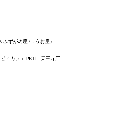
/ K みずがめ座 / L うお座）
ィカフェ PETIT 天王寺店