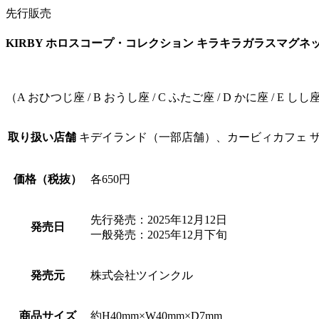
先行販売
KIRBY ホロスコープ・コレクション キラキラガラスマグネ
（A おひつじ座 / B おうし座 / C ふたご座 / D かに座 / E しし座 
取り扱い店舗
キデイランド（一部店舗）、カービィカフェ ザ・ス
価格（税抜）
各650円
先行発売：2025年12月12日
発売日
一般発売：2025年12月下旬
発売元
株式会社ツインクル
商品サイズ
約H40mm×W40mm×D7mm