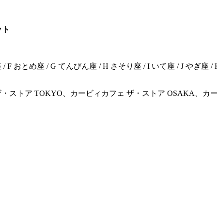
ット
/ F おとめ座 / G てんびん座 / H さそり座 / I いて座 / J やぎ座 
トア TOKYO、カービィカフェ ザ・ストア OSAKA、カービ