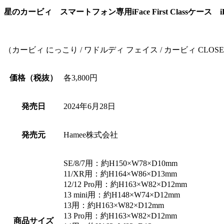
星のカービィ スマートフォン専用iFace First Classケース i
（カービィ にっこり / ワドルディ フェイス / カービィ CLOS
価格（税抜）
各3,800円
発売日
2024年6月28日
発売元
Hamee株式会社
SE/8/7用：約H150×W78×D10mm
11/XR用：約H164×W86×D13mm
12/12 Pro用：約H163×W82×D12mm
13 mini用：約H148×W74×D12mm
13用：約H163×W82×D12mm
13 Pro用：約H163×W82×D12mm
商品サイズ