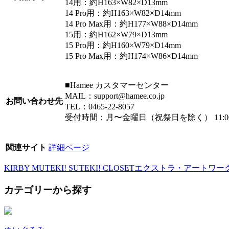
14用：約H163×W82×D13mm
14 Pro用：約H163×W82×D14mm
14 Pro Max用：約H177×W88×D14mm
15用：約H162×W79×D13mm
15 Pro用：約H160×W79×D14mm
15 Pro Max用：約H174×W86×D14mm
■Hamee カスタマーセンター
MAIL：support@hamee.co.jp
お問い合わせ先
TEL：0465-22-8057
受付時間：月〜金曜日（祝祭日を除く） 11:00〜
関連サイト
詳細ページ
KIRBY MUTEKI! SUTEKI! CLOSET
エクストラ・アートワー
カテゴリーから探す