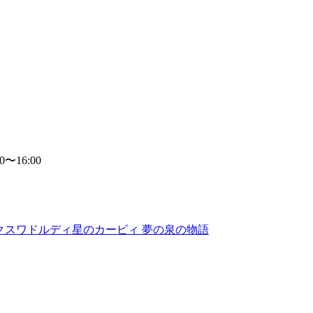
16:00
クス
ワドルディ
星のカービィ 夢の泉の物語