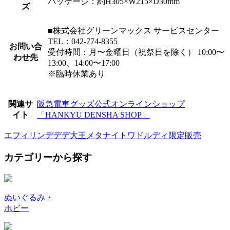
パッケージ：約H305×W215×D30mm
ズ
■株式会社グリーンマックス サービスセンター
TEL：042-774-8355
お問い合
受付時間：月〜金曜日（祝祭日を除く） 10:00〜
わせ先
13:00、14:00〜17:00
※臨時休業あり
関連サ
阪急電車グッズ公式オンラインショップ
イト
「HANKYU DENSHA SHOP」
エフィリン
デデデ大王
メタナイト
ワドルディ
限定販売
カテゴリーから探す
ぬいぐるみ・
ホビー